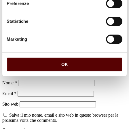
Preferenze
luogo di sepoltura
Dispersione Comune di Bentivoglio
Statistiche
Marketing
Lascia un commento
OK
Il tuo indirizzo email non sarà pubblicato.
I campi obbligatori sono
contrassegnati
*
Nome
*
Email
*
Sito web
Salva il mio nome, email e sito web in questo browser per la
prossima volta che commento.