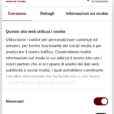
Urne Cinerarie
Allestimento Funebre
Cofani Funebri
Consenso
Dettagli
Informazioni sui cookie
In caso di decesso
Necrologi
News
Sedi Onoranze Funebri Ottani
Questo sito web utilizza i cookie
Info e Contatti
Utilizziamo i cookie per personalizzare contenuti ed
Cerca
annunci, per fornire funzionalità dei social media e per
per:
analizzare il nostro traffico. Condividiamo inoltre
informazioni sul modo in cui utilizza il nostro sito con i
nostri partner che si occupano di analisi dei dati web,
pubblicità e social media, i quali potrebbero combinarle
Rino Righi
con altre informazioni che ha fornito loro o che hanno
raccolto dal suo utilizzo dei loro servizi.
27 Luglio 1933 - 31 Ottobre 2022
Condividi
questa pagina
Selezione
Necessari
del
consenso