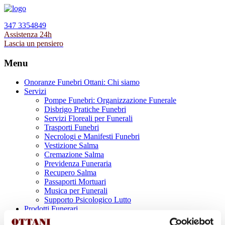
347 3354849
Assistenza 24h
Lascia un pensiero
Menu
Onoranze Funebri Ottani: Chi siamo
Servizi
Pompe Funebri: Organizzazione Funerale
Disbrigo Pratiche Funebri
Servizi Floreali per Funerali
Trasporti Funebri
Necrologi e Manifesti Funebri
Vestizione Salma
Cremazione Salma
Previdenza Funeraria
Recupero Salma
Passaporti Mortuari
Musica per Funerali
Supporto Psicologico Lutto
Prodotti Funerari
Lapidi, Lastre tombali e Monumenti Funerari