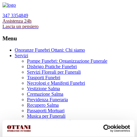
347 3354849
Assistenza 24h
Lascia un pensiero
Menu
Onoranze Funebri Ottani: Chi siamo
Servizi
Pompe Funebri: Organizzazione Funerale
Disbrigo Pratiche Funebri
Servizi Floreali per Funerali
Trasporti Funebri
Necrologi e Manifesti Funebri
Vestizione Salma
Cremazione Salma
Previdenza Funeraria
Recupero Salma
Passaporti Mortuari
Musica per Funerali
Supporto Psicologico Lutto
Prodotti Funerari
Lapidi, Lastre tombali e Monumenti Funerari