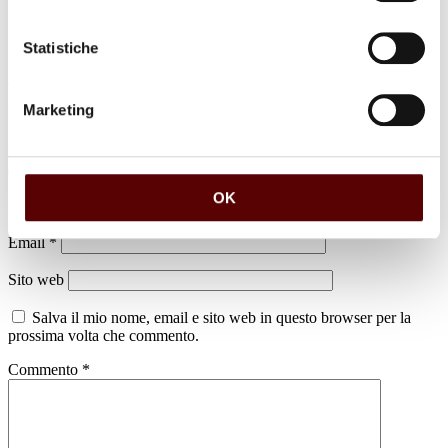
Statistiche
Marketing
Lascia un commento
Il tuo indirizzo email non sarà pubblicato.
I campi obbligatori sono
contrassegnati
*
OK
Nome
*
Email
*
Sito web
Salva il mio nome, email e sito web in questo browser per la
prossima volta che commento.
Commento
*