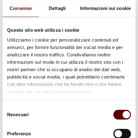
Urne Cinerarie
Allestimento Funebre
Consenso
Dettagli
Informazioni sui cookie
Cofani Funebri
In caso di decesso
Necrologi
News
Questo sito web utilizza i cookie
Sedi Onoranze Funebri Ottani
Utilizziamo i cookie per personalizzare contenuti ed
Info e Contatti
annunci, per fornire funzionalità dei social media e per
Cerca
analizzare il nostro traffico. Condividiamo inoltre
per:
informazioni sul modo in cui utilizza il nostro sito con i
nostri partner che si occupano di analisi dei dati web,
pubblicità e social media, i quali potrebbero combinarle
con altre informazioni che ha fornito loro o che hanno
Roberto Ramponi
raccolto dal suo utilizzo dei loro servizi.
18 Giugno 1951 - 10 Dicembre 2023
Selezione
Condividi
questa pagina
Necessari
del
consenso
Preferenze