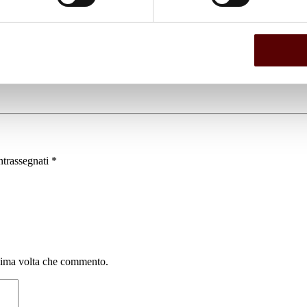
ntrassegnati
*
ssima volta che commento.