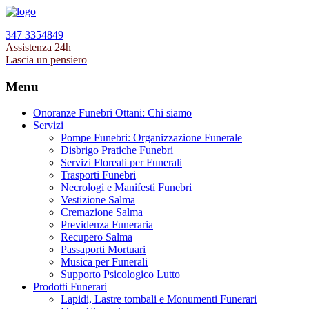
347 3354849
Assistenza 24h
Lascia un pensiero
Menu
Onoranze Funebri Ottani: Chi siamo
Servizi
Pompe Funebri: Organizzazione Funerale
Disbrigo Pratiche Funebri
Servizi Floreali per Funerali
Trasporti Funebri
Necrologi e Manifesti Funebri
Vestizione Salma
Cremazione Salma
Previdenza Funeraria
Recupero Salma
Passaporti Mortuari
Musica per Funerali
Supporto Psicologico Lutto
Prodotti Funerari
Lapidi, Lastre tombali e Monumenti Funerari