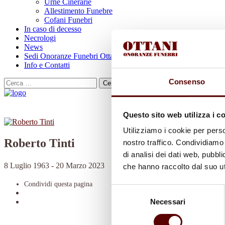
Urne Cinerarie
Allestimento Funebre
Cofani Funebri
In caso di decesso
Necrologi
News
Sedi Onoranze Funebri Ottani
Info e Contatti
Consenso
Cerca
per:
Questo sito web utilizza i c
Utilizziamo i cookie per perso
Roberto Tinti
nostro traffico. Condividiamo 
di analisi dei dati web, pubbl
8 Luglio 1963 - 20 Marzo 2023
che hanno raccolto dal suo uti
Condividi
questa pagina
Selezione
Necessari
del
consenso