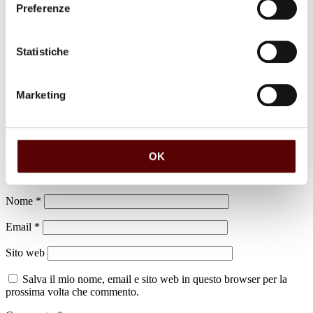
Preferenze
luogo di sepoltura
Cimitero di Pieve di Cento
Statistiche
Marketing
Lascia un commento
OK
Il tuo indirizzo email non sarà pubblicato.
I campi obbligatori sono
contrassegnati
*
Nome
*
Email
*
Sito web
Salva il mio nome, email e sito web in questo browser per la
prossima volta che commento.