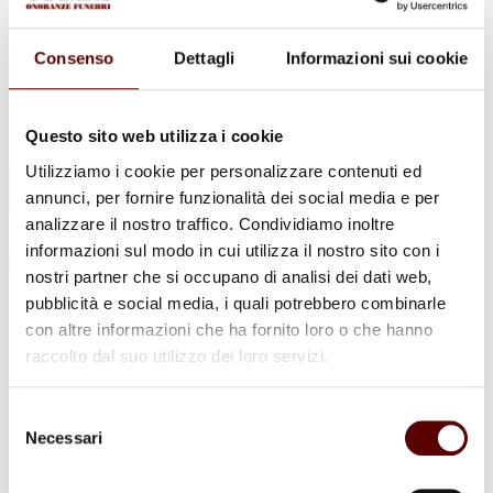
Urne Cinerarie
Allestimento Funebre
Cofani Funebri
Consenso
Dettagli
Informazioni sui cookie
In caso di decesso
Necrologi
News
Sedi Onoranze Funebri Ottani
Questo sito web utilizza i cookie
Info e Contatti
Utilizziamo i cookie per personalizzare contenuti ed
Cerca
annunci, per fornire funzionalità dei social media e per
per:
analizzare il nostro traffico. Condividiamo inoltre
informazioni sul modo in cui utilizza il nostro sito con i
nostri partner che si occupano di analisi dei dati web,
pubblicità e social media, i quali potrebbero combinarle
Romano Rossi
con altre informazioni che ha fornito loro o che hanno
raccolto dal suo utilizzo dei loro servizi.
24 Settembre 1939 - 24 Marzo 2023
Condividi
questa pagina
Selezione
Necessari
del
consenso