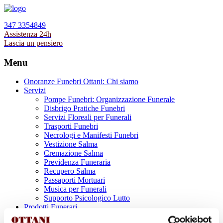
347 3354849
Assistenza 24h
Lascia un pensiero
Menu
Onoranze Funebri Ottani: Chi siamo
Servizi
Pompe Funebri: Organizzazione Funerale
Disbrigo Pratiche Funebri
Servizi Floreali per Funerali
Trasporti Funebri
Necrologi e Manifesti Funebri
Vestizione Salma
Cremazione Salma
Previdenza Funeraria
Recupero Salma
Passaporti Mortuari
Musica per Funerali
Supporto Psicologico Lutto
Prodotti Funerari
Lapidi, Lastre tombali e Monumenti Funerari