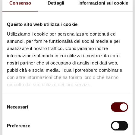
Urne Cinerarie
Consenso
Dettagli
Informazioni sui cookie
Allestimento Funebre
Cofani Funebri
In caso di decesso
Necrologi
Questo sito web utilizza i cookie
News
Sedi Onoranze Funebri Ottani
Utilizziamo i cookie per personalizzare contenuti ed
Info e Contatti
annunci, per fornire funzionalità dei social media e per
analizzare il nostro traffico. Condividiamo inoltre
Cerca
per:
informazioni sul modo in cui utilizza il nostro sito con i
nostri partner che si occupano di analisi dei dati web,
pubblicità e social media, i quali potrebbero combinarle
con altre informazioni che ha fornito loro o che hanno
raccolto dal suo utilizzo dei loro servizi.
Rosalia Calzolari
4 Luglio 1939 - 15 Agosto 2024
Selezione
Necessari
del
Condividi
questa pagina
consenso
Preferenze