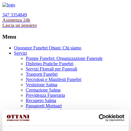
347 3354849
Assistenza 24h
Lascia un pensiero
Menu
Onoranze Funebri Ottani: Chi siamo
Servizi
Pompe Funebri: Organizzazione Funerale
Disbrigo Pratiche Funebri
Servizi Floreali per Funerali
Trasporti Funebri
Necrologi e Manifesti Funebri
Vestizione Salma
Cremazione Salma
Previdenza Funeraria
Recupero Salma
Passaporti Mortuari
Musica per Funerali
Supporto Psicologico Lutto
Prodotti Funerari
Lapidi, Lastre tombali e Monumenti Funerari