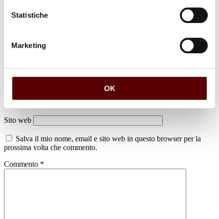
Statistiche
Lascia un commento
Marketing
Il tuo indirizzo email non sarà pubblicato.
I campi obbligatori sono
contrassegnati
*
Nome
*
OK
Email
*
Sito web
Salva il mio nome, email e sito web in questo browser per la
prossima volta che commento.
Commento
*