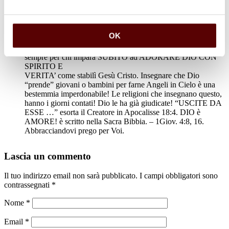
Matteo Alessandria: Ministro Ordinato.
19 Agosto 2024 a 03:53
Rispondi
OK
Sentita partecipazione al Vostro dolore! Niente è perduto per
sempre per chi impara SUBITO ad ADORARE DIO CON
SPIRITO E
VERITA’ come stabilì Gesù Cristo. Insegnare che Dio
“prende” giovani o bambini per farne Angeli in Cielo è una
bestemmia imperdonabile! Le religioni che insegnano questo,
hanno i giorni contati! Dio le ha già giudicate! “USCITE DA
ESSE …” esorta il Creatore in Apocalisse 18:4. DIO è
AMORE! è scritto nella Sacra Bibbia. – 1Giov. 4:8, 16.
Abbracciandovi prego per Voi.
Lascia un commento
Il tuo indirizzo email non sarà pubblicato.
I campi obbligatori sono
contrassegnati
*
Nome
*
Email
*