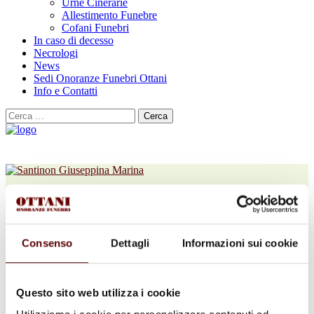
Urne Cinerarie
Allestimento Funebre
Cofani Funebri
In caso di decesso
Necrologi
News
Sedi Onoranze Funebri Ottani
Info e Contatti
Cerca
per:
Giuseppina Marina Santinon
in Federici
Consenso
Dettagli
Informazioni sui cookie
18 Giugno 1964 - 15 Agosto 2024
Condividi
questa pagina
Questo sito web utilizza i cookie