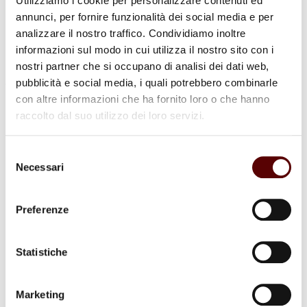
Utilizziamo i cookie per personalizzare contenuti ed
annunci, per fornire funzionalità dei social media e per
analizzare il nostro traffico. Condividiamo inoltre
informazioni sul modo in cui utilizza il nostro sito con i
nostri partner che si occupano di analisi dei dati web,
pubblicità e social media, i quali potrebbero combinarle
con altre informazioni che ha fornito loro o che hanno
Commenti (2)
raccolto dal suo utilizzo dei loro servizi.
Selezione
Necessari
del
Ivana Calori
16 Agosto 2024 a 18:04
consenso
Rispondi
Preferenze
Siamo addolorati per la prematura perdita. Vi abbracciamo
forte. Purtroppo lunedì saremo fuori Bologna.
Sentite condoglianze.
Statistiche
Famiglia Calori Valter
Marketing