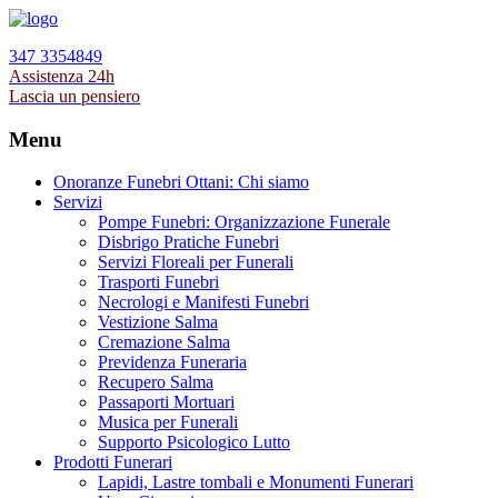
347 3354849
Assistenza 24h
Lascia un pensiero
Menu
Onoranze Funebri Ottani: Chi siamo
Servizi
Pompe Funebri: Organizzazione Funerale
Disbrigo Pratiche Funebri
Servizi Floreali per Funerali
Trasporti Funebri
Necrologi e Manifesti Funebri
Vestizione Salma
Cremazione Salma
Previdenza Funeraria
Recupero Salma
Passaporti Mortuari
Musica per Funerali
Supporto Psicologico Lutto
Prodotti Funerari
Lapidi, Lastre tombali e Monumenti Funerari