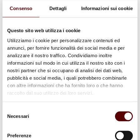
Urne Cinerarie
Allestimento Funebre
Consenso
Dettagli
Informazioni sui cookie
Cofani Funebri
In caso di decesso
Necrologi
News
Questo sito web utilizza i cookie
Sedi Onoranze Funebri Ottani
Utilizziamo i cookie per personalizzare contenuti ed
Info e Contatti
annunci, per fornire funzionalità dei social media e per
Cerca
analizzare il nostro traffico. Condividiamo inoltre
per:
informazioni sul modo in cui utilizza il nostro sito con i
nostri partner che si occupano di analisi dei dati web,
pubblicità e social media, i quali potrebbero combinarle
con altre informazioni che ha fornito loro o che hanno
Giandomenico Savorani
raccolto dal suo utilizzo dei loro servizi.
8 Luglio 1952 - 7 Marzo 2024
Selezione
Condividi
questa pagina
Necessari
del
consenso
Preferenze