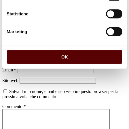
Statistiche
Marketing
Lascia un commento
Il tuo indirizzo email non sarà pubblicato.
I campi obbligatori sono
contrassegnati
*
OK
Nome
*
Email
*
Sito web
Salva il mio nome, email e sito web in questo browser per la
prossima volta che commento.
Commento
*