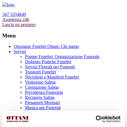
347 3354849
Assistenza 24h
Lascia un pensiero
Menu
Onoranze Funebri Ottani: Chi siamo
Servizi
Pompe Funebri: Organizzazione Funerale
Disbrigo Pratiche Funebri
Servizi Floreali per Funerali
Trasporti Funebri
Necrologi e Manifesti Funebri
Vestizione Salma
Cremazione Salma
Previdenza Funeraria
Recupero Salma
Passaporti Mortuari
Musica per Funerali
Supporto Psicologico Lutto
Prodotti Funerari
Lapidi, Lastre tombali e Monumenti Funerari