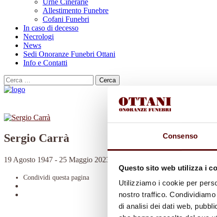
Urne Cinerarie
Allestimento Funebre
Cofani Funebri
In caso di decesso
Necrologi
News
Sedi Onoranze Funebri Ottani
Info e Contatti
Cerca
per:
Consenso
Sergio Carrà
19 Agosto 1947 - 25 Maggio 2023
Questo sito web utilizza i c
Condividi
questa pagina
Utilizziamo i cookie per perso
nostro traffico. Condividiamo 
di analisi dei dati web, pubbl