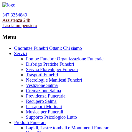
347 3354849
Assistenza 24h
Lascia un pensiero
Menu
Onoranze Funebri Ottani: Chi siamo
Servizi
Pompe Funebri: Organizzazione Funerale
Disbrigo Pratiche Funebri
Servizi Floreali per Funerali
Trasporti Funebri
Necrologi e Manifesti Funebri
Vestizione Salma
Cremazione Salma
Previdenza Funeraria
Recupero Salma
Passaporti Mortuari
Musica per Funerali
Supporto Psicologico Lutto
Prodotti Funerari
Lapidi, Lastre tombali e Monumenti Funerari