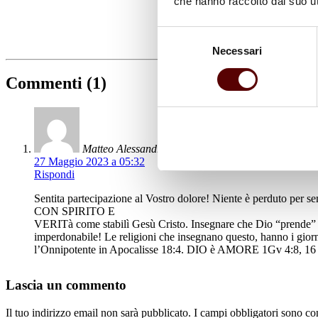
che hanno raccolto dal suo uti
Selezione
Necessari
del
consenso
Commenti (1)
Matteo Alessandria: Ministro della Parola di Dio
27 Maggio 2023 a 05:32
Rispondi
Sentita partecipazione al Vostro dolore! Niente è perduto 
CON SPIRITO E
VERITà come stabilì Gesù Cristo. Insegnare che Dio “prende” 
imperdonabile! Le religioni che insegnano questo, hanno i gi
l’Onnipotente in Apocalisse 18:4. DIO è AMORE 1Gv 4:8, 16 è 
Lascia un commento
Il tuo indirizzo email non sarà pubblicato.
I campi obbligatori sono co