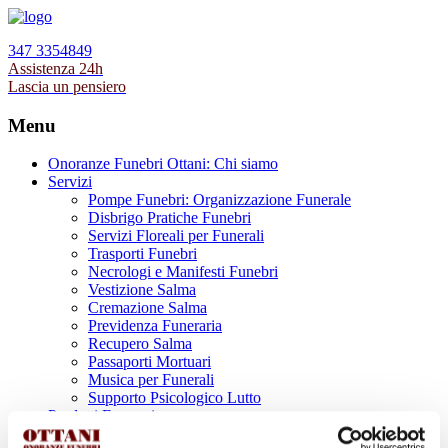
347 3354849
Assistenza 24h
Lascia un pensiero
Menu
Onoranze Funebri Ottani: Chi siamo
Servizi
Pompe Funebri: Organizzazione Funerale
Disbrigo Pratiche Funebri
Servizi Floreali per Funerali
Trasporti Funebri
Necrologi e Manifesti Funebri
Vestizione Salma
Cremazione Salma
Previdenza Funeraria
Recupero Salma
Passaporti Mortuari
Musica per Funerali
Supporto Psicologico Lutto
Prodotti Funerari
Lapidi, Lastre tombali e Monumenti Funerari