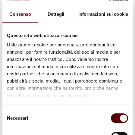
Urne Cinerarie
Allestimento Funebre
Cofani Funebri
Consenso
Dettagli
Informazioni sui cookie
In caso di decesso
Necrologi
News
Sedi Onoranze Funebri Ottani
Questo sito web utilizza i cookie
Info e Contatti
Utilizziamo i cookie per personalizzare contenuti ed
Cerca
annunci, per fornire funzionalità dei social media e per
per:
analizzare il nostro traffico. Condividiamo inoltre
informazioni sul modo in cui utilizza il nostro sito con i
nostri partner che si occupano di analisi dei dati web,
pubblicità e social media, i quali potrebbero combinarle
Silvana Sisti
con altre informazioni che ha fornito loro o che hanno
raccolto dal suo utilizzo dei loro servizi.
Ved. Boicelli
12 Gennaio 1946 - 25 Ottobre 2024
Selezione
Necessari
del
Condividi
questa pagina
consenso