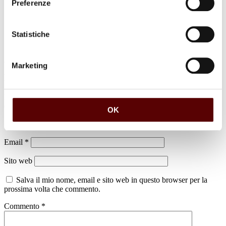
Preferenze
Statistiche
Marketing
Lascia un commento
Il tuo indirizzo email non sarà pubblicato.
I campi obbligatori sono
contrassegnati
*
OK
Nome
*
Email
*
Sito web
Salva il mio nome, email e sito web in questo browser per la
prossima volta che commento.
Commento
*