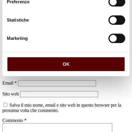
Preferenze
Statistiche
Marketing
Lascia un commento
Il tuo indirizzo email non sarà pubblicato.
I campi obbligatori sono
contrassegnati
*
OK
Nome
*
Email
*
Sito web
Salva il mio nome, email e sito web in questo browser per la
prossima volta che commento.
Commento
*