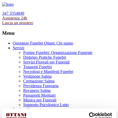
347 3354849
Assistenza 24h
Lascia un pensiero
Menu
Onoranze Funebri Ottani: Chi siamo
Servizi
Pompe Funebri: Organizzazione Funerale
Disbrigo Pratiche Funebri
Servizi Floreali per Funerali
Trasporti Funebri
Necrologi e Manifesti Funebri
Vestizione Salma
Cremazione Salma
Previdenza Funeraria
Recupero Salma
Passaporti Mortuari
Musica per Funerali
Supporto Psicologico Lutto
Prodotti Funerari
Lapidi, Lastre tombali e Monumenti Funerari