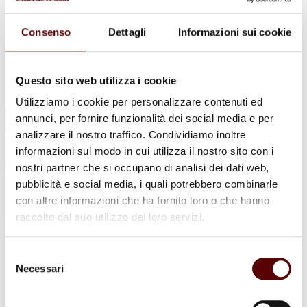
Urne Cinerarie
Allestimento Funebre
Cofani Funebri
Consenso
Dettagli
Informazioni sui cookie
In caso di decesso
Necrologi
News
Sedi Onoranze Funebri Ottani
Questo sito web utilizza i cookie
Info e Contatti
Utilizziamo i cookie per personalizzare contenuti ed
Cerca
annunci, per fornire funzionalità dei social media e per
per:
analizzare il nostro traffico. Condividiamo inoltre
informazioni sul modo in cui utilizza il nostro sito con i
nostri partner che si occupano di analisi dei dati web,
pubblicità e social media, i quali potrebbero combinarle
Giancarla Soverini
con altre informazioni che ha fornito loro o che hanno
raccolto dal suo utilizzo dei loro servizi.
ved. Bettocchi
19 Luglio 1933 - 20 Maggio 2025
Selezione
Necessari
del
Condividi
questa pagina
consenso