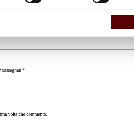
ntrassegnati
*
ssima volta che commento.