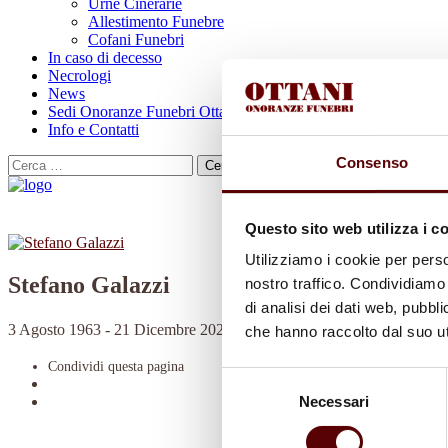
Urne Cinerarie
Allestimento Funebre
Cofani Funebri
In caso di decesso
Necrologi
News
Sedi Onoranze Funebri Ottani
Info e Contatti
Consenso
Cerca
per:
Questo sito web utilizza i c
Utilizziamo i cookie per perso
Stefano Galazzi
nostro traffico. Condividiamo 
di analisi dei dati web, pubbl
3 Agosto 1963 - 21 Dicembre 2021
che hanno raccolto dal suo uti
Condividi
questa pagina
Selezione
Necessari
del
consenso