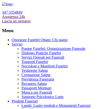
347 3354849
Assistenza 24h
Lascia un pensiero
Menu
Onoranze Funebri Ottani: Chi siamo
Servizi
Pompe Funebri: Organizzazione Funerale
Disbrigo Pratiche Funebri
Servizi Floreali per Funerali
Trasporti Funebri
Necrologi e Manifesti Funebri
Vestizione Salma
Cremazione Salma
Previdenza Funeraria
Recupero Salma
Passaporti Mortuari
Musica per Funerali
Supporto Psicologico Lutto
Prodotti Funerari
Lapidi, Lastre tombali e Monumenti Funerari