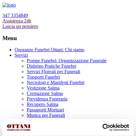
347 3354849
Assistenza 24h
Lascia un pensiero
Menu
Onoranze Funebri Ottani: Chi siamo
Servizi
Pompe Funebri: Organizzazione Funerale
Disbrigo Pratiche Funebri
Servizi Floreali per Funerali
Trasporti Funebri
Necrologi e Manifesti Funebri
Vestizione Salma
Cremazione Salma
Previdenza Funeraria
Recupero Salma
Passaporti Mortuari
Musica per Funerali
Supporto Psicologico Lutto
Prodotti Funerari
Lapidi, Lastre tombali e Monumenti Funerari