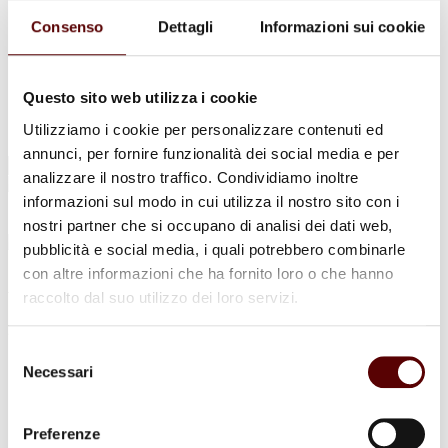
Urne Cinerarie
Allestimento Funebre
Consenso
Dettagli
Informazioni sui cookie
Cofani Funebri
In caso di decesso
Necrologi
News
Questo sito web utilizza i cookie
Sedi Onoranze Funebri Ottani
Utilizziamo i cookie per personalizzare contenuti ed
Info e Contatti
annunci, per fornire funzionalità dei social media e per
Cerca
analizzare il nostro traffico. Condividiamo inoltre
per:
informazioni sul modo in cui utilizza il nostro sito con i
nostri partner che si occupano di analisi dei dati web,
pubblicità e social media, i quali potrebbero combinarle
con altre informazioni che ha fornito loro o che hanno
Adele Bergonzini
raccolto dal suo utilizzo dei loro servizi.
26 Marzo 1931 - 8 Dicembre 2024
Selezione
Condividi
questa pagina
Necessari
del
consenso
Preferenze