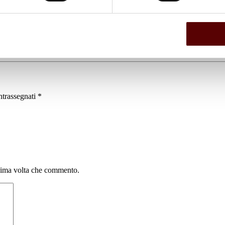
ntrassegnati
*
ssima volta che commento.