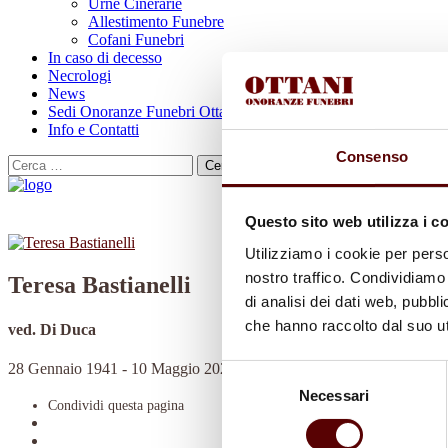
Urne Cinerarie
Allestimento Funebre
Cofani Funebri
In caso di decesso
Necrologi
News
Sedi Onoranze Funebri Ottani
Info e Contatti
Consenso
Cerca
per:
Questo sito web utilizza i c
Utilizziamo i cookie per perso
nostro traffico. Condividiamo 
Teresa Bastianelli
di analisi dei dati web, pubbl
che hanno raccolto dal suo uti
ved. Di Duca
28 Gennaio 1941 - 10 Maggio 2025
Selezione
Necessari
del
Condividi
questa pagina
consenso