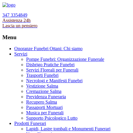
347 3354849
Assistenza 24h
Lascia un pensiero
Menu
Onoranze Funebri Ottani: Chi siamo
Servizi
Pompe Funebri: Organizzazione Funerale
Disbrigo Pratiche Funebri
Servizi Floreali per Funerali
Trasporti Funebri
Necrologi e Manifesti Funebri
Vestizione Salma
Cremazione Salma
Previdenza Funeraria
Recupero Salma
Passaporti Mortuari
Musica per Funerali
Supporto Psicologico Lutto
Prodotti Funerari
Lapidi, Lastre tombali e Monumenti Funerari