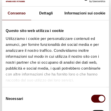
Urne Cinerarie
Allestimento Funebre
Cofani Funebri
Consenso
Dettagli
Informazioni sui cookie
In caso di decesso
Necrologi
News
Sedi Onoranze Funebri Ottani
Questo sito web utilizza i cookie
Info e Contatti
Utilizziamo i cookie per personalizzare contenuti ed
Cerca
annunci, per fornire funzionalità dei social media e per
per:
analizzare il nostro traffico. Condividiamo inoltre
informazioni sul modo in cui utilizza il nostro sito con i
nostri partner che si occupano di analisi dei dati web,
pubblicità e social media, i quali potrebbero combinarle
Vincenzo Arcangeli
con altre informazioni che ha fornito loro o che hanno
raccolto dal suo utilizzo dei loro servizi.
31 Gennaio 1930 - 26 Aprile 2022
Condividi
questa pagina
Selezione
Necessari
del
consenso