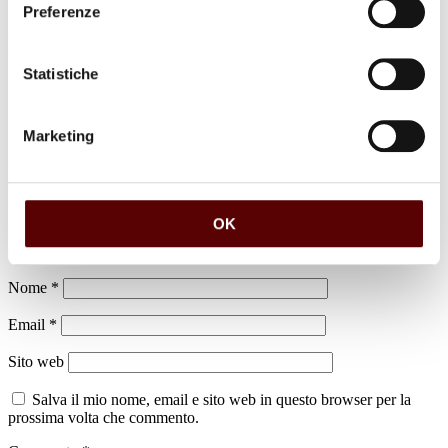
Preferenze
luogo di sepoltura
Dispersione Bentivoglio
Statistiche
Marketing
Lascia un commento
OK
Il tuo indirizzo email non sarà pubblicato.
I campi obbligatori sono
contrassegnati
*
Nome
*
Email
*
Sito web
Salva il mio nome, email e sito web in questo browser per la
prossima volta che commento.