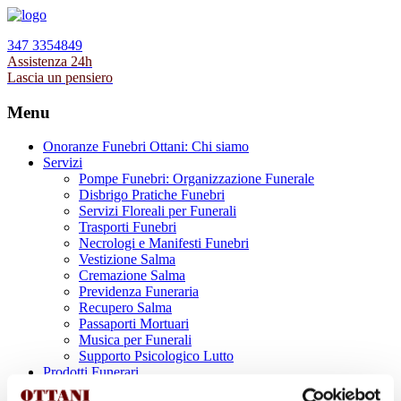
347 3354849
Assistenza 24h
Lascia un pensiero
Menu
Onoranze Funebri Ottani: Chi siamo
Servizi
Pompe Funebri: Organizzazione Funerale
Disbrigo Pratiche Funebri
Servizi Floreali per Funerali
Trasporti Funebri
Necrologi e Manifesti Funebri
Vestizione Salma
Cremazione Salma
Previdenza Funeraria
Recupero Salma
Passaporti Mortuari
Musica per Funerali
Supporto Psicologico Lutto
Prodotti Funerari
Lapidi, Lastre tombali e Monumenti Funerari