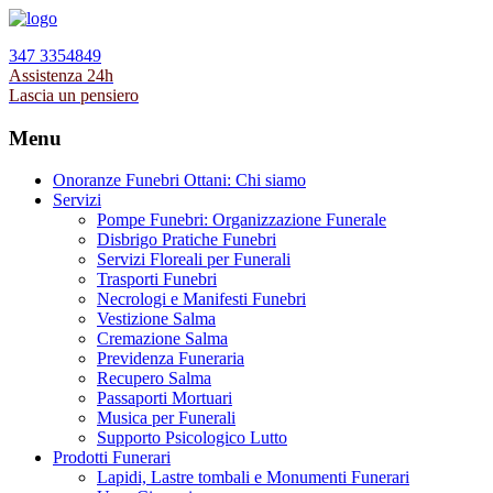
347 3354849
Assistenza 24h
Lascia un pensiero
Menu
Onoranze Funebri Ottani: Chi siamo
Servizi
Pompe Funebri: Organizzazione Funerale
Disbrigo Pratiche Funebri
Servizi Floreali per Funerali
Trasporti Funebri
Necrologi e Manifesti Funebri
Vestizione Salma
Cremazione Salma
Previdenza Funeraria
Recupero Salma
Passaporti Mortuari
Musica per Funerali
Supporto Psicologico Lutto
Prodotti Funerari
Lapidi, Lastre tombali e Monumenti Funerari