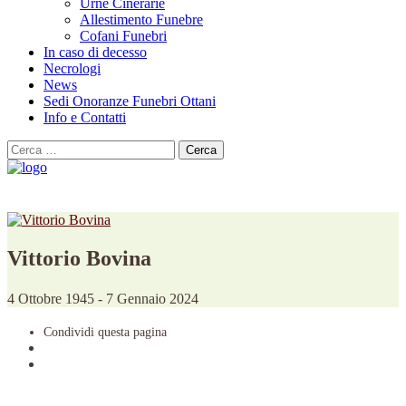
Urne Cinerarie
Allestimento Funebre
Cofani Funebri
In caso di decesso
Necrologi
News
Sedi Onoranze Funebri Ottani
Info e Contatti
Cerca
per:
Vittorio Bovina
4 Ottobre 1945 - 7 Gennaio 2024
Condividi
questa pagina