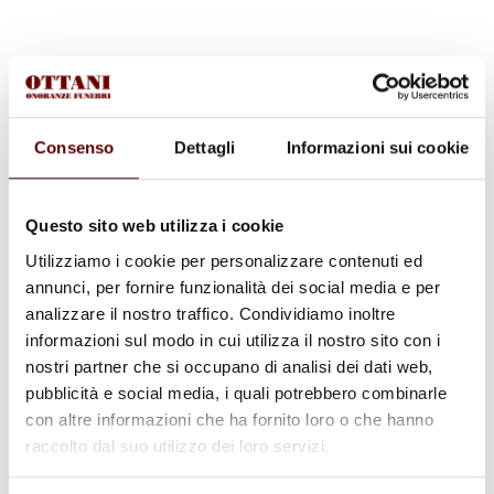
Commenti (6)
Consenso
Dettagli
Informazioni sui cookie
Questo sito web utilizza i cookie
ALCIDE SAMUELE DONATELLA FORTINI
10 Gennaio 2024 a 15:02
Utilizziamo i cookie per personalizzare contenuti ed
Rispondi
annunci, per fornire funzionalità dei social media e per
Vi siamo vicini in questo faticoso momento per voi, un
analizzare il nostro traffico. Condividiamo inoltre
caloroso abbracccio.
informazioni sul modo in cui utilizza il nostro sito con i
Alcide Donatella, Samuele Fortini
nostri partner che si occupano di analisi dei dati web,
pubblicità e social media, i quali potrebbero combinarle
con altre informazioni che ha fornito loro o che hanno
raccolto dal suo utilizzo dei loro servizi.
Emanuela Bovina
31 Gennaio 2024 a 12:25