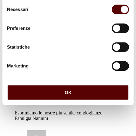
Rispondi
Selezione
Necessari
del
Ringrazio di cuore
consenso
Preferenze
Emanuela Bovina
31 Gennaio 2024 a 12:27
Statistiche
Rispondi
Ringrazio di cuore per la vicinanza
Marketing
NANNINI BRUNO
OK
10 Gennaio 2024 a 16:23
Rispondi
Esprimiamo le nostre più sentite condoglianze.
Familgia Nannini