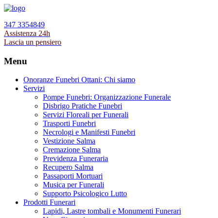
347 3354849
Assistenza 24h
Lascia un pensiero
Menu
Onoranze Funebri Ottani: Chi siamo
Servizi
Pompe Funebri: Organizzazione Funerale
Disbrigo Pratiche Funebri
Servizi Floreali per Funerali
Trasporti Funebri
Necrologi e Manifesti Funebri
Vestizione Salma
Cremazione Salma
Previdenza Funeraria
Recupero Salma
Passaporti Mortuari
Musica per Funerali
Supporto Psicologico Lutto
Prodotti Funerari
Lapidi, Lastre tombali e Monumenti Funerari