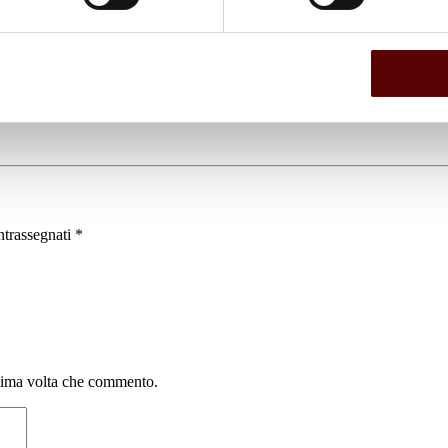
ntrassegnati
*
ssima volta che commento.