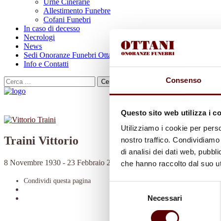
Urne Cinerarie
Allestimento Funebre
Cofani Funebri
In caso di decesso
Necrologi
News
Sedi Onoranze Funebri Ottani
Info e Contatti
Consenso
Cerca
per:
Questo sito web utilizza i c
Utilizziamo i cookie per perso
Traini Vittorio
nostro traffico. Condividiamo 
di analisi dei dati web, pubbl
8 Novembre 1930 - 23 Febbraio 2023
che hanno raccolto dal suo uti
Condividi
questa pagina
Selezione
Necessari
del
consenso