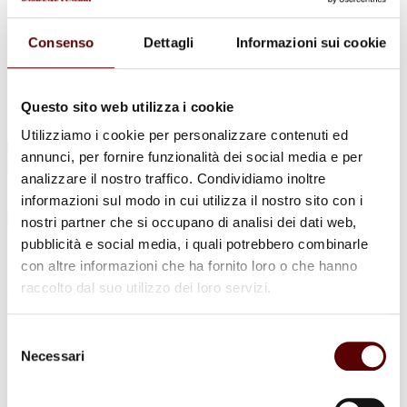
Urne Cinerarie
Allestimento Funebre
Cofani Funebri
Consenso
Dettagli
Informazioni sui cookie
In caso di decesso
Necrologi
News
Sedi Onoranze Funebri Ottani
Questo sito web utilizza i cookie
Info e Contatti
Utilizziamo i cookie per personalizzare contenuti ed
Cerca
annunci, per fornire funzionalità dei social media e per
per:
analizzare il nostro traffico. Condividiamo inoltre
informazioni sul modo in cui utilizza il nostro sito con i
nostri partner che si occupano di analisi dei dati web,
pubblicità e social media, i quali potrebbero combinarle
Giordana Ziosi
con altre informazioni che ha fornito loro o che hanno
raccolto dal suo utilizzo dei loro servizi.
ved. Angelini
19 Maggio 1941 - 9 Agosto 2024
Selezione
Necessari
del
Condividi
questa pagina
consenso