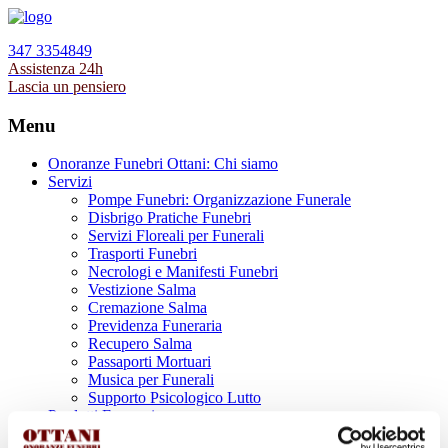
347 3354849
Assistenza 24h
Lascia un pensiero
Menu
Onoranze Funebri Ottani: Chi siamo
Servizi
Pompe Funebri: Organizzazione Funerale
Disbrigo Pratiche Funebri
Servizi Floreali per Funerali
Trasporti Funebri
Necrologi e Manifesti Funebri
Vestizione Salma
Cremazione Salma
Previdenza Funeraria
Recupero Salma
Passaporti Mortuari
Musica per Funerali
Supporto Psicologico Lutto
Prodotti Funerari
Lapidi, Lastre tombali e Monumenti Funerari