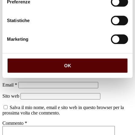
Preferenze
Statistiche
Marketing
Lascia un commento
Il tuo indirizzo email non sarà pubblicato.
I campi obbligatori sono
contrassegnati
*
OK
Nome
*
Email
*
Sito web
Salva il mio nome, email e sito web in questo browser per la
prossima volta che commento.
Commento
*