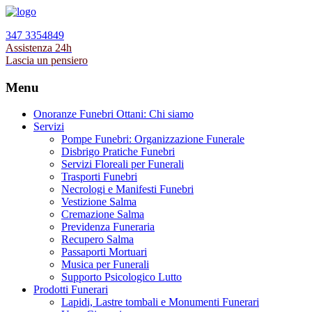
347 3354849
Assistenza 24h
Lascia un pensiero
Menu
Onoranze Funebri Ottani: Chi siamo
Servizi
Pompe Funebri: Organizzazione Funerale
Disbrigo Pratiche Funebri
Servizi Floreali per Funerali
Trasporti Funebri
Necrologi e Manifesti Funebri
Vestizione Salma
Cremazione Salma
Previdenza Funeraria
Recupero Salma
Passaporti Mortuari
Musica per Funerali
Supporto Psicologico Lutto
Prodotti Funerari
Lapidi, Lastre tombali e Monumenti Funerari