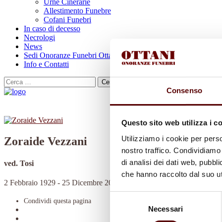
Urne Cinerarie
Allestimento Funebre
Cofani Funebri
In caso di decesso
Necrologi
News
Sedi Onoranze Funebri Ottani
Info e Contatti
Cerca
per:
Consenso
Questo sito web utilizza i c
Utilizziamo i cookie per perso
Zoraide Vezzani
nostro traffico. Condividiamo 
di analisi dei dati web, pubbl
ved. Tosi
che hanno raccolto dal suo uti
2 Febbraio 1929 - 25 Dicembre 2022
Selezione
Condividi
questa pagina
Necessari
del
consenso