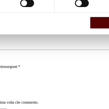
ntrassegnati
*
ssima volta che commento.